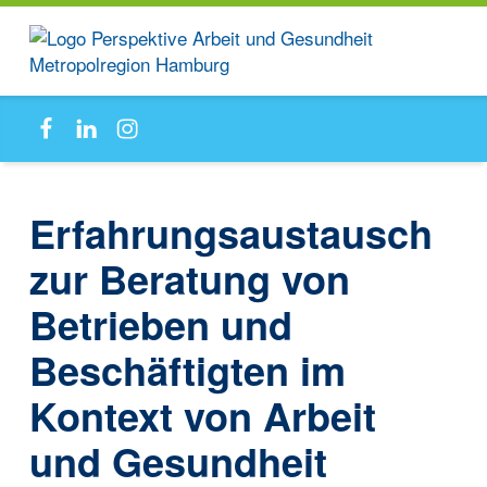
PAG-
Facebook
Linkedin
Instagram
MRH
Anlaufstelle für Beschäftigte und Betriebe
Erfahrungsaustausch
zur Beratung von
Betrieben und
Beschäftigten im
Kontext von Arbeit
und Gesundheit