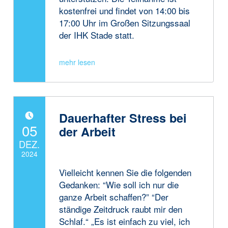
kostenfrei und findet von 14:00 bis
17:00 Uhr im Großen Sitzungssaal
der IHK Stade statt.
Dauerhafter Stress bei
POSTED ON:
05
der Arbeit
DEZ.
2024
Vielleicht kennen Sie die folgenden
Written by:
JanneAdmin
Gedanken: “Wie soll ich nur die
ganze Arbeit schaffen?” “Der
ständige Zeitdruck raubt mir den
Schlaf.“ „Es ist einfach zu viel, ich