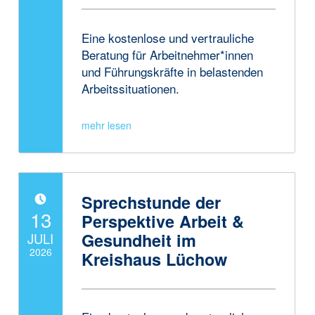
Written by:
JanneAdmin
Eine kostenlose und vertrauliche
Beratung für Arbeitnehmer*innen
und Führungskräfte in belastenden
Arbeitssituationen.
Sprechstunde der
POSTED ON:
13
Perspektive Arbeit &
Gesundheit im
JULI
2026
Kreishaus Lüchow
Written by:
JanneAdmin