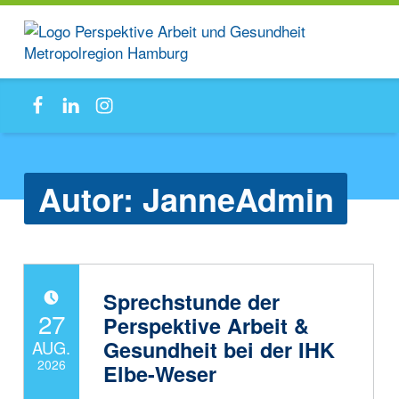
PAG-
Facebook
Linkedin
Instagram
MRH
Anlaufstelle für Beschäftigte und Betriebe
Autor:
JanneAdmin
Sprechstunde der
POSTED ON:
27
Perspektive Arbeit &
Gesundheit bei der IHK
AUG.
2026
Elbe-Weser