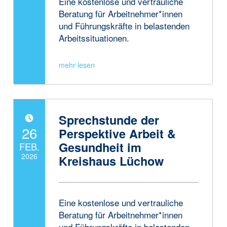
Eine kostenlose und vertrauliche
Beratung für Arbeitnehmer*innen
und Führungskräfte in belastenden
Arbeitssituationen.
Sprechstunde der
POSTED ON:
26
Perspektive Arbeit &
Gesundheit im
FEB.
2026
Kreishaus Lüchow
Written by:
JanneAdmin
Eine kostenlose und vertrauliche
Beratung für Arbeitnehmer*innen
und Führungskräfte in belastenden