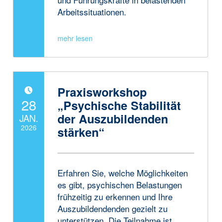
Arbeitssituationen.
Praxisworkshop
POSTED ON:
28
„Psychische Stabilität
der Auszubildenden
JAN.
2026
stärken“
Written by:
JanneAdmin
Erfahren Sie, welche Möglichkeiten
es gibt, psychischen Belastungen
frühzeitig zu erkennen und Ihre
Auszubildendenden gezielt zu
unterstützen. Die Teilnahme ist