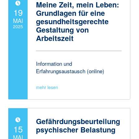
Meine Zeit, mein Leben:
POSTED ON:
19
Grundlagen für eine
gesundheitsgerechte
MAI
2025
Gestaltung von
Arbeitszeit
Written by:
JanneAdmin
Information und
Erfahrungsaustausch (online)
Gefährdungsbeurteilung
POSTED ON:
15
psychischer Belastung
MAI