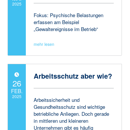
2025
Fokus: Psychische Belastungen
Written by:
JanneAdmin
erfassen am Beispiel
„Gewaltereignisse im Betrieb“
Arbeitsschutz aber wie?
POSTED ON:
26
FEB.
2025
Arbeitssicherheit und
Gesundheitsschutz sind wichtige
Written by:
JanneAdmin
betriebliche Anliegen. Doch gerade
in mittleren und kleineren
Unternehmen gibt es häufig