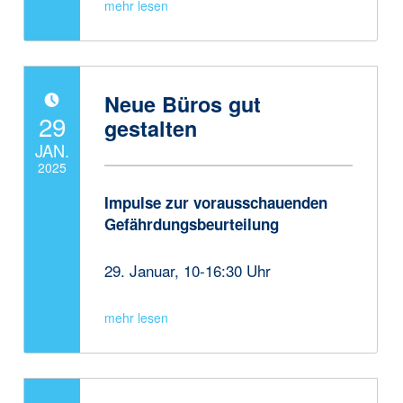
Neue Büros gut
POSTED ON:
29
gestalten
JAN.
2025
Impulse zur vorausschauenden
Written by:
JanneAdmin
Gefährdungsbeurteilung
29. Januar, 10-16:30 Uhr